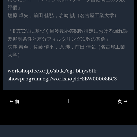
評価」
塩原 卓矢，前田 佳弘，岩崎 誠（名古屋工業大学）
「ETFE法に基づく周波数応答関数推定における漏れ誤
差抑制条件と差分フィルタリング次数の関係」
矢澤 泰至，佐藤 慎平，原 渉，前田 佳弘（名古屋工業
大学）
workshop.iee.or.jp/sbtk/cgi-bin/sbtk-
showprogram.cgi?workshopid=SBW00008BC3
前
次