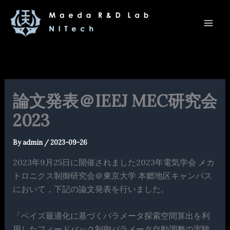
内
容
を
ス
キ
ッ
プ
論文発表＠IEEJ MEC研究会
2023
By
admin
/
2023-09-26
2023年9月25日に開催されました2023年電気学会 メカ
トロニクス制御研究会＠東京大学 本郷地区キャンパス
において，下記の論文発表を行いました。
「ベイズ最適化に基づくパラメータ探索空間算出を利
用したフィードバック制御パラメータ自動調整の実験