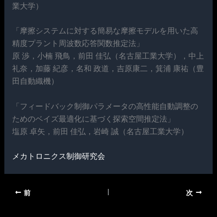
業大学）
「摩擦システムに対する簡易な摩擦モデルを用いた高
精度プラント周波数応答関数推定法」
原 渉，小楠 飛鳥，前田 佳弘（名古屋工業大学），中上
礼奈，加藤 紀彦，名和 政道，吉原康二，箕浦 康祐（豊
田自動織機）
「フィードバック制御パラメータの高性能自動調整の
ためのベイズ最適化に基づく探索空間推定法」
塩原 卓矢，前田 佳弘，岩崎 誠（名古屋工業大学）
メカトロニクス制御研究会
前
次