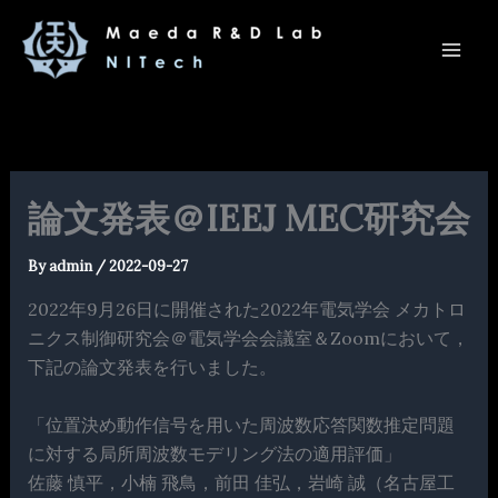
内
容
を
ス
キ
ッ
プ
論文発表＠IEEJ MEC研究会
By
admin
/
2022-09-27
2022年9月26日に開催された2022年電気学会 メカトロ
ニクス制御研究会＠電気学会会議室＆Zoomにおいて，
下記の論文発表を行いました。
「位置決め動作信号を用いた周波数応答関数推定問題
に対する局所周波数モデリング法の適用評価」
佐藤 慎平，小楠 飛鳥，前田 佳弘，岩崎 誠（名古屋工